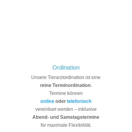
Unser
interdisziplinäres Team
betreut Ihre Tiere
ganzheitlich, individuell und mit viel Herz – für
Gesundheit, Lebensqualität und langfristiges
Wohlbeﬁnden.
ÖFFNUNGSZEITEN
Ordination
Unsere Tierarztordination ist eine
reine Termin­ordi­nation
.
Termine können
online
oder
tele­fonisch
vereinbart werden – inklusive
Abend- und Samstags­termine
für maximale Flexibilität.