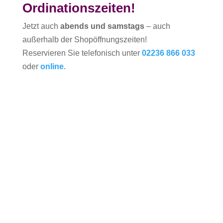
Ordinationszeiten!
Jetzt auch
abends und samstags
– auch
außerhalb der Shopöffnungszeiten!
Reservieren Sie telefonisch unter
02236 866 033
oder
online
.
Tiermedizin – Alles unter einem
Dach
In unserem modernen Tierarzt-Zentrum bieten wir
umfassende veterinärmedizinische Versorgung für
Hunde und Katzen.