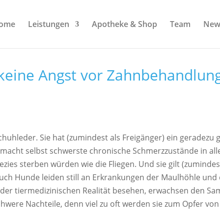
ome
Leistungen
Apotheke & Shop
Team
New
keine Angst vor Zahnbehandlun
ie Schuhleder. Sie hat (zumindest als Freigänger) ein gerad
acht selbst schwerste chronische Schmerzzustände in aller S
es sterben würden wie die Fliegen. Und sie gilt (zumindes
uch Hunde leiden still an Erkrankungen der Maulhöhle und 
ht der tiermedizinischen Realität besehen, erwachsen den S
chwere Nachteile, denn viel zu oft werden sie zum Opfer vo