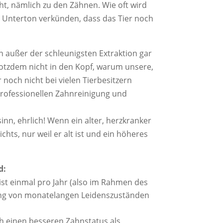
t, nämlich zu den Zähnen. Wie oft wird
em Unterton verkünden, dass das Tier noch
n außer der schleunigsten Extraktion gar
trotzdem nicht in den Kopf, warum unsere,
 noch nicht bei vielen Tierbesitzern
professionellen Zahnreinigung und
inn, ehrlich! Wenn ein alter, herzkranker
ts, nur weil er alt ist und ein höheres
d:
 ist einmal pro Jahr (also im Rahmen des
ung von monatelangen Leidenszuständen
ch einen besseren Zahnstatus als