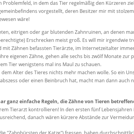
Problemfeld, in dem das Tier regelmäßig den Kürzeren zieh
lgemeinbefindens vorgestellt, deren Besitzer mir mit stolz
gewesen wäre!
eten, eitrigen oder gar blutenden Zahnruinen, an denen ma
berechtigte) Erschrecken meist groß. Es will mir irgendwie 
 mit Zähnen befassten Tierärzte, im Internetzeitalter immer
re eigenen Zähne, gehen alle sechs bis zwölf Monate zur 
rem Tier wenigstens mal ins Maul zu schauen.
n dem Alter des Tieres nichts mehr machen wolle. So ein Uns
bszess oder einen Beinbruch hat, macht man dann auch nich
aar ganz einfache Regeln, die Zähne von Tieren betreffen
rem Tierarzt kontrollieren! In den ersten fünf Lebensjahren
ausreichend, danach wären kürzere Abstände zur Vermeid
(die "Zahnbürsten der Katze") fressen, haben durchschnittli