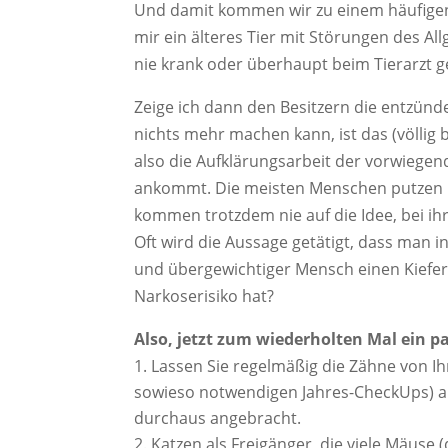
Und damit kommen wir zu einem häufigen 
mir ein älteres Tier mit Störungen des Al
nie krank oder überhaupt beim Tierarzt 
Zeige ich dann den Besitzern die entzünd
nichts mehr machen kann, ist das (völlig 
also die Aufklärungsarbeit der vorwiegend
ankommt. Die meisten Menschen putzen ih
kommen trotzdem nie auf die Idee, bei ih
Oft wird die Aussage getätigt, dass man i
und übergewichtiger Mensch einen Kiefera
Narkoserisiko hat?
Also, jetzt zum wiederholten Mal ein p
Lassen Sie regelmäßig die Zähne von Ih
sowieso notwendigen Jahres-CheckUps) 
durchaus angebracht.
Katzen als Freigänger, die viele Mäuse 