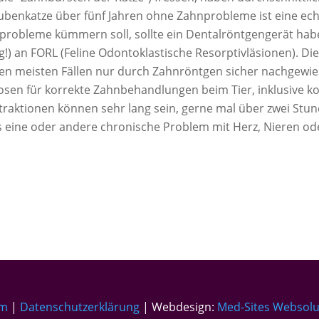
tubenkatze über fünf Jahren ohne Zahnprobleme ist eine e
ahnprobleme kümmern soll, sollte ein Dentalröntgengerät ha
tig!) an FORL (Feline Odontoklastische Resorptivläsionen). 
n meisten Fällen nur durch Zahnröntgen sicher nachgewi
rkosen für korrekte Zahnbehandlungen beim Tier, inklusiv
raktionen können sehr lang sein, gerne mal über zwei Stund
s eine oder andere chronische Problem mit Herz, Nieren od
um
|
Datenschutzerklärung
| Webdesign:
Med-Sites Websolu