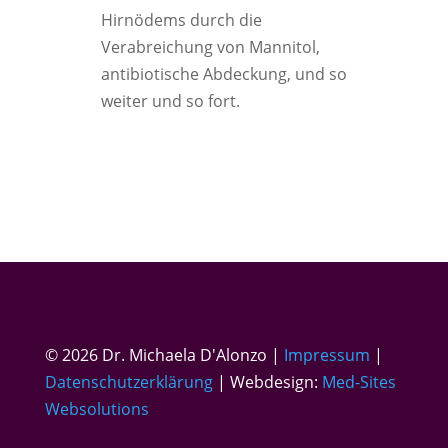
Hirnödems durch die
Verabreichung von Mannitol,
antibiotische Abdeckung, und so
weiter und so fort.
© 2026 Dr. Michaela D'Alonzo |
Impressum
|
Datenschutzerklärung
| Webdesign:
Med-Sites
Websolutions